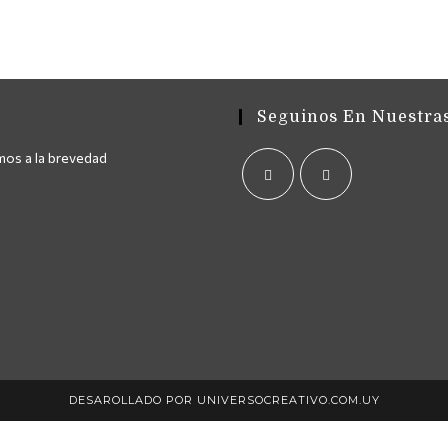
Seguinos En Nuestra
mos a la brevedad
Se
Se
abre
abre
en
en
una
una
nueva
nueva
pestaña
pestaña
DESAROLLADO POR UNIVERSOCREATIVO.COM.UY