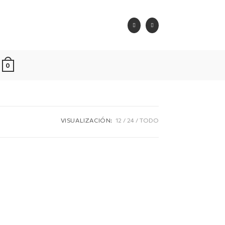
0
VISUALIZACIÓN:
12
24
TODO