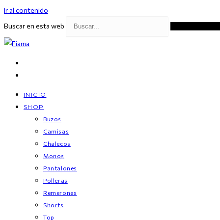
Ir al contenido
Buscar en esta web
Enviar la búsqu
INICIO
SHOP
Buzos
Camisas
Chalecos
Monos
Pantalones
Polleras
Remerones
Shorts
Top