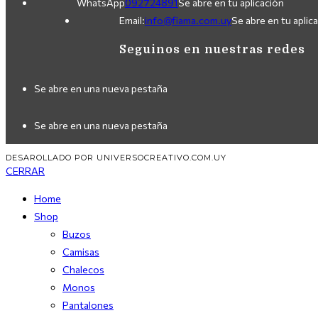
WhatsApp
092724891
Se abre en tu aplicación
Email:
info@fiama.com.uy
Se abre en tu aplic
Seguinos en nuestras redes
Se abre en una nueva pestaña
Se abre en una nueva pestaña
DESAROLLADO POR UNIVERSOCREATIVO.COM.UY
CERRAR
Home
Shop
Buzos
Camisas
Chalecos
Monos
Pantalones