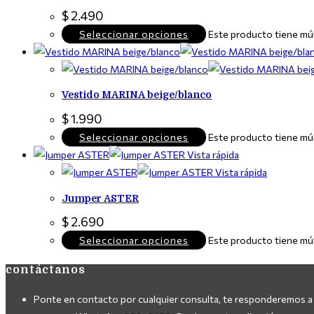
$
2.490
Seleccionar opciones
Este producto tiene múl
Vestido MARINA beige/blanco
$
1.990
Seleccionar opciones
Este producto tiene múl
Vista rápida
Vista rápida
Jumper ASTER
$
2.690
Seleccionar opciones
Este producto tiene múl
contáctanos
Ponte en contacto por cualquier consulta, te responderemos a