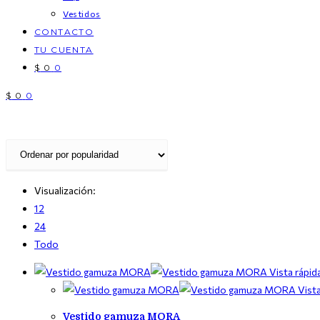
Vestidos
CONTACTO
TU CUENTA
$
0
0
$
0
0
Visualización:
12
24
Todo
Vista rápid
Vista
Vestido gamuza MORA