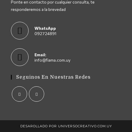
Ponte en contacto por cualquier consulta, te
responderemos a la brevedad
WhatsApp
092724891
Se
abre
en
Email:
Se
info@fiama.com.uy
tu
abre
aplicación
en
tu
Seguinos En Nuestras Redes
aplicación
Se
Se
abre
abre
en
en
DESAROLLADO POR UNIVERSOCREATIVO.COM.UY
una
una